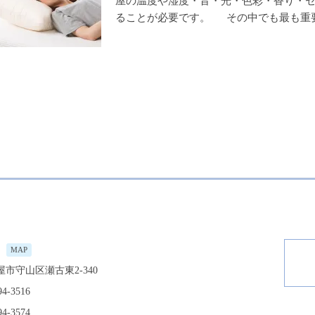
屋の温度や湿度・音・光・色彩・香り・
ることが必要です。 その中でも最も重
MAP
市守山区瀬古東2-340
94-3516
94-3574