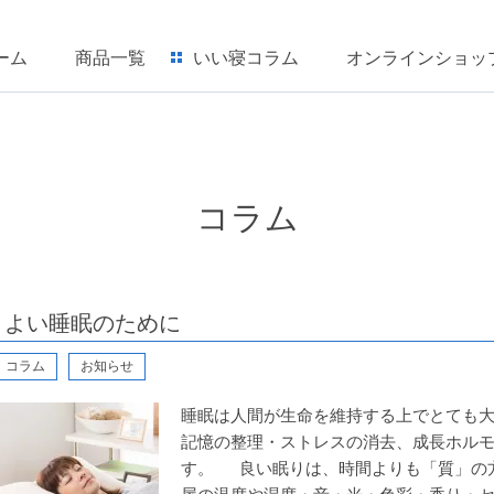
ーム
商品一覧
いい寝コラム
オンラインショッ
コラム
よい睡眠のために
コラム
お知らせ
睡眠は人間が生命を維持する上でとても
記憶の整理・ストレスの消去、成長ホル
す。 良い眠りは、時間よりも「質」の