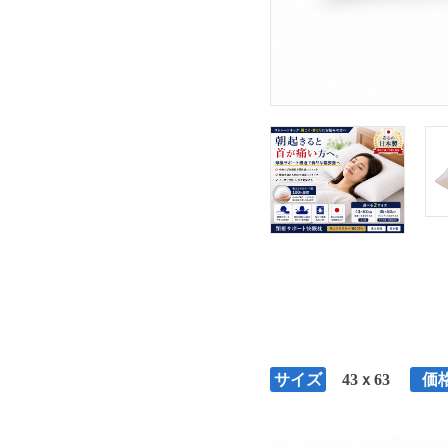
サイズ
43ｘ63
価