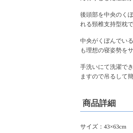
後頭部を中央のく
れる頸椎支持型枕
中央がくぼんでい
も理想の寝姿勢を
手洗いにて洗濯で
ますので吊るして
商品詳細
サイズ：43×63cm