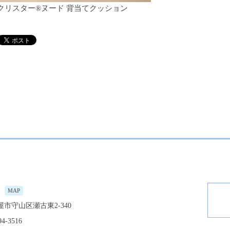
クリスター®ヌード 背当てクッション
MAP
市守山区瀬古東2-340
94-3516